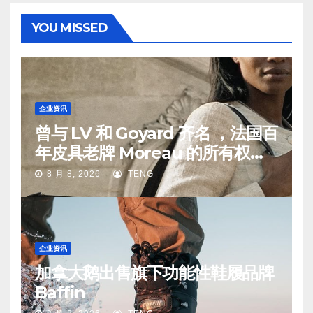
YOU MISSED
企业资讯
曾与 LV 和 Goyard 齐名 ，法国百
年皮具老牌 Moreau 的所有权易
手
8 月 8, 2026
TENG
企业资讯
加拿大鹅出售旗下功能性鞋履品牌
Baffin