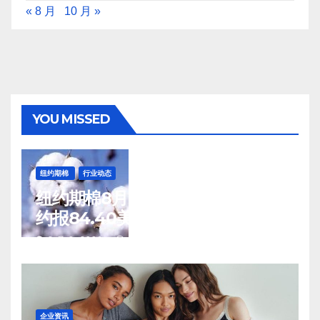
« 8 月
10 月 »
YOU MISSED
纽约期棉
行业动态
纽约期棉8月7日(周五)收涨12月合
约报84.40美分/磅
8 月 8, 2026
TENG
企业资讯