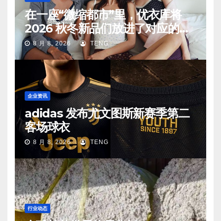
在一座“微缩都市”里，优衣库将
2026 秋冬新品们放进了对应的生
活场景中
8 月 8, 2026
TENG
企业资讯
adidas 发布尤文图斯新赛季第二
客场球衣
8 月 8, 2026
TENG
行业动态