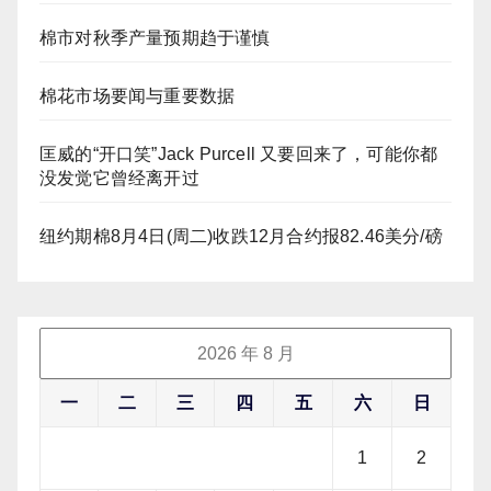
棉市对秋季产量预期趋于谨慎
棉花市场要闻与重要数据
匡威的“开口笑”Jack Purcell 又要回来了，可能你都
没发觉它曾经离开过
纽约期棉8月4日(周二)收跌12月合约报82.46美分/磅
2026 年 8 月
一
二
三
四
五
六
日
1
2