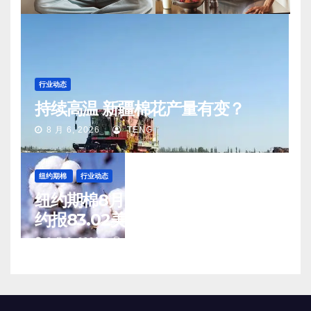
行业动态
持续高温 新疆棉花产量有变？
8 月 6, 2026
TENG
纽约期棉
行业动态
纽约期棉8月5日(周三)收涨12月合
约报83.02美分/磅
8 月 6, 2026
TENG