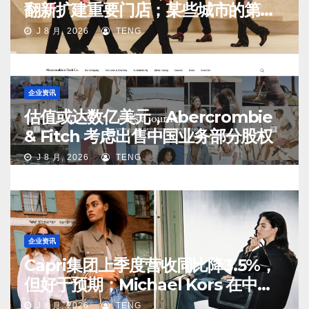
翻新扩建重要门店；某些城市的第
二、第三店不再有价值
J 8 月, 2026
TENG
企业资讯
估值或达数亿美元，Abercrombie
& Fitch 考虑出售中国业务部分股权
J 8 月, 2026
TENG
企业资讯
Capri集团上季度营收同比降3.5%，
但好于预期；Michael Kors 在中国
市场持续向好
J 8 月, 2026
TENG