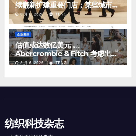
续翻新扩建重要门店；某些城市的
第二、第三店不再有价值
8 月 6, 2026
TENG
企业资讯
估值或达数亿美元，
Abercrombie & Fitch 考虑出售
中国业务部分股权
8 月 6, 2026
TENG
纺织科技杂志