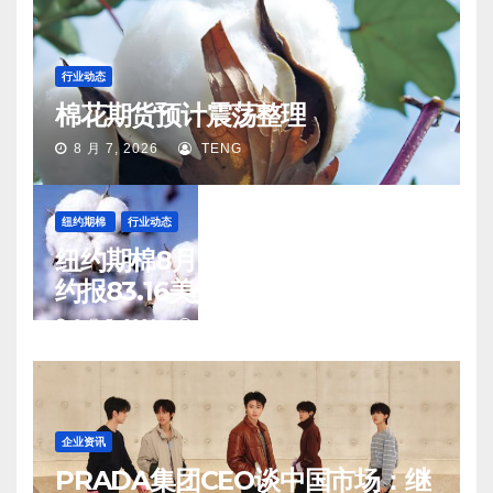
行业动态
棉花期货预计震荡整理
8 月 7, 2026
TENG
纽约期棉
行业动态
纽约期棉8月6日(周四)收涨12月合
约报83.16美分/磅
8 月 7, 2026
TENG
企业资讯
PRADA集团CEO谈中国市场：继