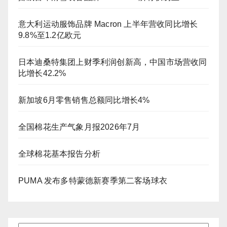
意大利运动服饰品牌 Macron 上半年营收同比增长
9.8%至1.2亿欧元
日本迪桑特集团上财季利润创新高，中国市场营收同
比增长42.2%
新加坡6月零售销售总额同比增长4%
全国棉花生产气象月报2026年7月
全球棉花基本报告分析
PUMA 发布多特蒙德新赛季第二客场球衣