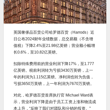
英国奢侈品百货公司哈罗德百货（Harrods）近
日公布2024财年业绩数据，总交易额（不含增
值税）下降2.4%至21.98亿英镑；营业额小幅增
长0.6%，至10.82亿英镑。
扣除特殊费用前的营业利润下降17%，至1.777
亿英镑。税前利润转为亏损3430万英镑，上一
年的利润为1.115亿英镑。净利润也转为负值，
亏损3650万英镑，上一年利润为7670万英镑。
对此，哈罗德百货首席执行官 Michael Ward表
示，营业利润下降是由于员工工资上涨和物流成
本上升，“反映了我们对团队和分销的投资。”