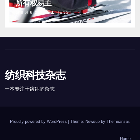
所有权易主
8 月 6, 2026
TENG
纺织科技杂志
一本专注于纺织的杂志
Proudly powered by WordPress
|
Theme: Newsup by
Themeansar
.
Home