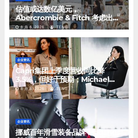
估值或达数亿美元，
Abercrombie & Fitch 考虑出售
中国业务部分股权
8 月 6, 2026
TENG
企业资讯
Capri集团上季度营收同比降
3.5%，但好于预期；Michael
Kors 在中国市场持续向好
8 月 6, 2026
TENG
企业资讯
挪威百年滑雪装备品牌 Madshus