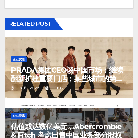
RELATED POST
企业资讯
PRADA集团CEO谈中国市场：继续
翻新扩建重要门店；某些城市的第
二、第三店不再有价值
J 8 月, 2026
TENG
企业资讯
估值或达数亿美元，Abercrombie
& Fitch 考虑出售中国业务部分股权