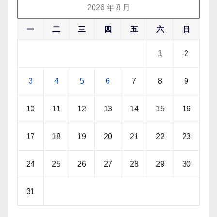
2026 年 8 月
一
二
三
四
五
六
日
1
2
3
4
5
6
7
8
9
10
11
12
13
14
15
16
17
18
19
20
21
22
23
24
25
26
27
28
29
30
31