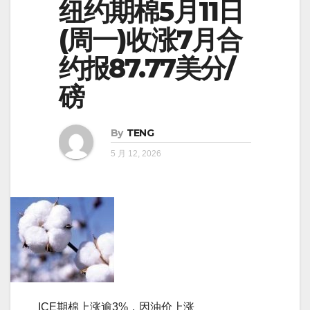
纽约期棉5月11日
(周一)收涨7月合
约报87.77美分/
磅
By
TENG
5 月 12, 2026
ICE期棉上涨逾3%，因油价上涨