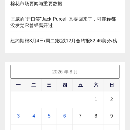
棉花市场要闻与重要数据
匡威的“开口笑”Jack Purcell 又要回来了，可能你都
没发觉它曾经离开过
纽约期棉8月4日(周二)收跌12月合约报82.46美分/磅
2026 年 8 月
一
二
三
四
五
六
日
1
2
3
4
5
6
7
8
9