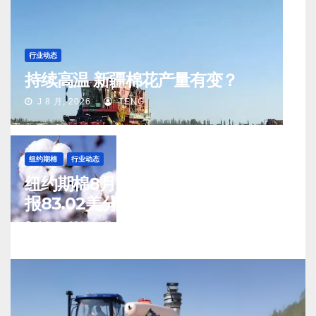
行业动态
持续高温 新疆棉花产量有变？
J 8 月, 2026
TENG
纽约期棉
行业动态
纽约期棉8月5日(周三)收涨12月合约
报83.02美分/磅
J 8 月, 2026
TENG