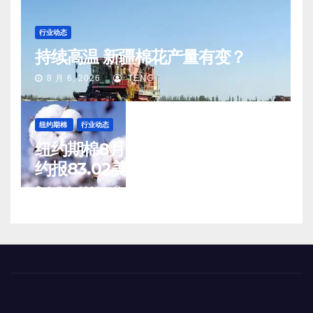
行业动态
持续高温 新疆棉花产量有变？
8 月 6, 2026
TENG
纽约期棉
行业动态
纽约期棉8月5日(周三)收涨12月合
约报83.02美分/磅
8 月 6, 2026
TENG