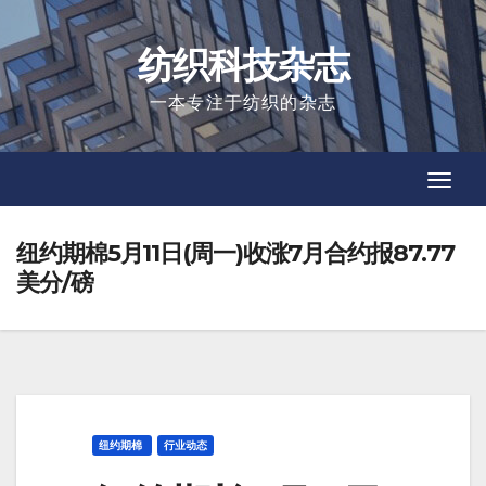
Skip
to
纺织科技杂志
content
一本专注于纺织的杂志
Toggl
Toggl
Navig
Navig
纽约期棉5月11日(周一)收涨7月合约报87.77
美分/磅
纽约期棉
行业动态