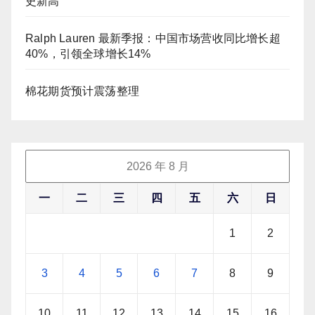
史新高
Ralph Lauren 最新季报：中国市场营收同比增长超
40%，引领全球增长14%
棉花期货预计震荡整理
2026 年 8 月
一
二
三
四
五
六
日
1
2
3
4
5
6
7
8
9
10
11
12
13
14
15
16