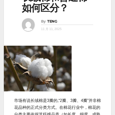
如何区分？
By
TENG
11 月 11, 2025
市场有说长绒棉是3瓣的,“2瓣、3瓣、4瓣”并非棉
花品种的正式分类方式。在棉花行业中，棉花的
分类主要依据其纤维品质（如长度、细度、成熟