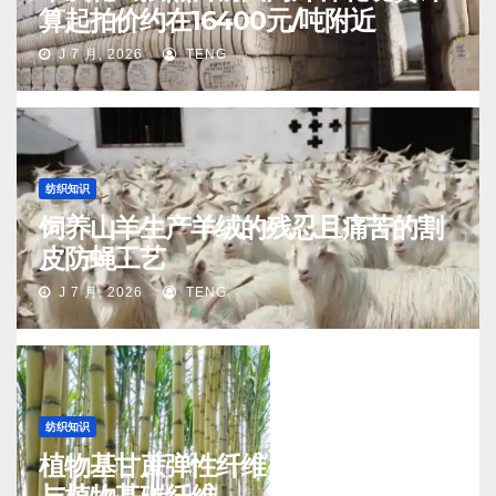
算起拍价约在16400元/吨附近
J 7 月, 2026
TENG
纺织知识
饲养山羊生产羊绒的残忍且痛苦的割
皮防蝇工艺
J 7 月, 2026
TENG
纺织知识
植物基甘蔗弹性纤维（生物基氨纶）