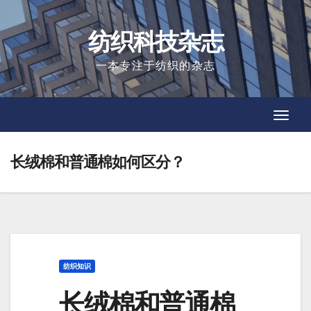
Skip
to
纺织科技杂志
content
一本专注于纺织的杂志
Toggl
Toggl
Navig
Navig
长绒棉和普通棉如何区分？
纺织知识
长绒棉和普通棉