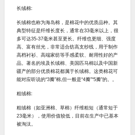
长绒棉:
长绒棉也称为海岛棉，是棉花中的优质品种。其
典型特征是纤维长度长，通常在33毫米以上，很
多可达35-37毫米甚至更长。纤维也更细、强度
高、富有丝光，非常适合纺高支纱线，用于制作
高档衬衫、高端家纺等手感柔软、耐用性好的产
品。著名的埃及长绒棉、美国匹马棉以及中国新
疆产的部分优质棉花都属于长绒棉。这类棉花可
能对应听说的“3瓣”棉,但一般是“4瓣”“5瓣”的。。
粗绒棉:
粗绒棉（如亚洲棉、草棉）纤维粗短（通常短于
23毫米），使用价值较低，目前在生产中已基本
被淘汰。