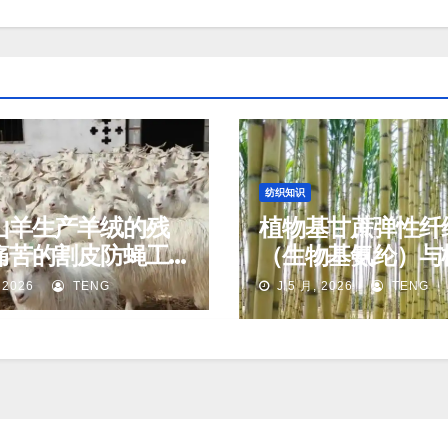
纺织知识
山羊生产羊绒的残
植物基甘蔗弹性纤
痛苦的割皮防蝇工
（生物基氨纶）与
基碳纤维
 2026
TENG
J 5 月, 2026
TENG