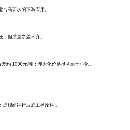
好‌；适合高要求的下游应用。
；成本低，但质量参差不齐。
：价差约 ‌1000元/吨‌；即大化价格显著高于小化 ‌。
是棉纺织行业的主导原料 ‌。