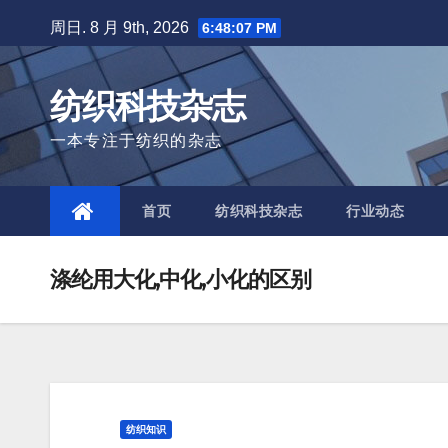
Skip
周日. 8 月 9th, 2026
6:48:08 PM
to
content
纺织科技杂志
一本专注于纺织的杂志
首页
纺织科技杂志
行业动态
涤纶用大化,中化,小化的区别
纺织知识