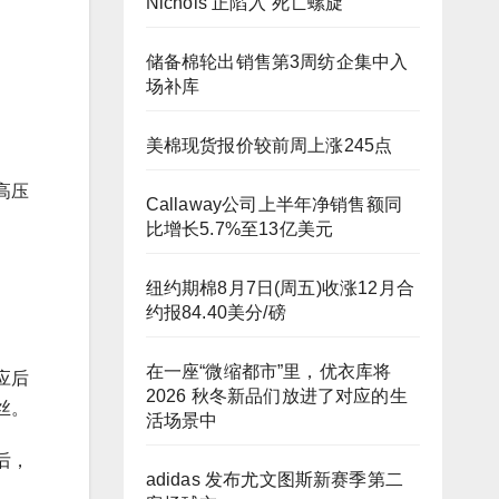
Nichols 正陷入“死亡螺旋”
储备棉轮出销售第3周纺企集中入
场补库
美棉现货报价较前周上涨245点
高压
Callaway公司上半年净销售额同
比增长5.7%至13亿美元
纽约期棉8月7日(周五)收涨12月合
约报84.40美分/磅
在一座“微缩都市”里，优衣库将
应后
2026 秋冬新品们放进了对应的生
丝。
活场景中
后，
adidas 发布尤文图斯新赛季第二