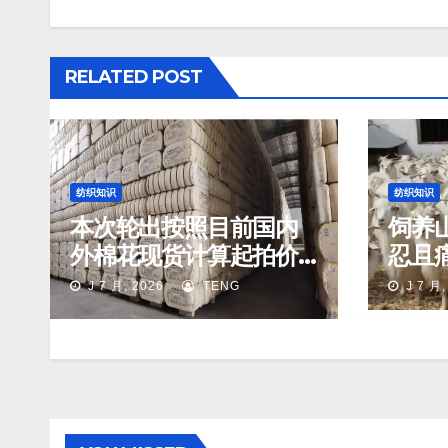
RELATED POST
纺织知识
纺织知识
本次轮出按照目前国内
饲养
外棉花现货计算起拍价
忍且
约在16400元/吨附近
艺
J 7 月, 2026
TENG
J 7 月,