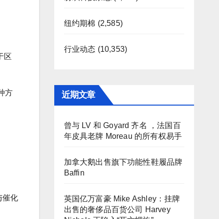
纽约期棉
(2,585)
行业动态
(10,353)
于区
种方
近期文章
曾与 LV 和 Goyard 齐名 ，法国百
年皮具老牌 Moreau 的所有权易手
加拿大鹅出售旗下功能性鞋履品牌
Baffin
与催化
英国亿万富豪 Mike Ashley：挂牌
出售的奢侈品百货公司 Harvey