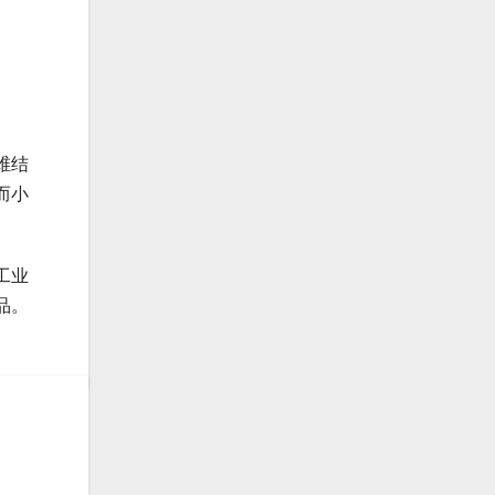
维结
而小
工业
品。