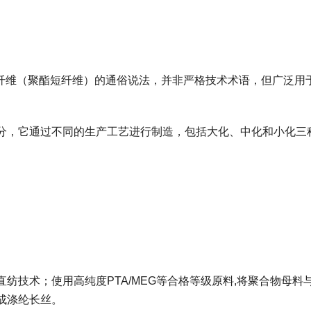
纶短纤维‌（聚酯短纤维）的通俗说法，并非严格技术术语，但广泛用
分，它通过不同的生产工艺进行制造，包括大化、中化和小化三
纺‌技术；使用‌高纯度PTA/MEG‌等合格等级原料,将聚合物母料
成涤纶长丝。