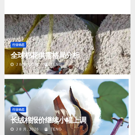
行业动态
全球棉花供需格局分析
J 8 月, 2026
TENG
行业动态
长绒棉报价继续小幅上调
J 8 月, 2026
TENG