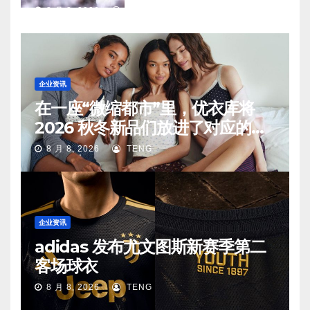
8 月 8, 2026
TENG
企业资讯
在一座“微缩都市”里，优衣库将
2026 秋冬新品们放进了对应的生
活场景中
8 月 8, 2026
TENG
企业资讯
adidas 发布尤文图斯新赛季第二
客场球衣
8 月 8, 2026
TENG