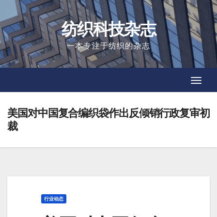
Skip
to
纺织科技杂志
content
一本专注于纺织的杂志
Toggl
Toggl
Navig
Navig
美国对中国复合编织袋作出反倾销行政复审初
裁
行业动态