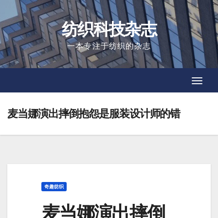
Skip
to
纺织科技杂志
content
一本专注于纺织的杂志
Toggl
Toggl
Navig
Navig
麦当娜演出摔倒抱怨是服装设计师的错
奇趣纺织
麦当娜演出摔倒