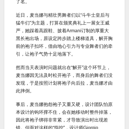
了名。
近日，麦当娜与精壮男舞者们以“斗牛士皇后与
猛牛们”为主题，打算在颁奖典礼上一展女王威
严，她踩着高跟鞋、披着Armani订制的厚重大
黑长袍出场，原设定跨步踏上楼梯道具，解开胸
前的袍子扣环，借由地心引力与专业舞者们的牵
引，让袍子气势十足地落下。
然而当天表演时问题就出在“解开”这个环节上，
麦当娜因无法及时松开袍子，而身后的舞者们没
发现，于是按照计划将袍子向后拉，麦当娜才由
此摔倒。
事后，麦当娜抱怨袍子又重又硬，设计团队怕原
本设计的钩环撑不住，会在她移动时整件掉落，
因此将袍子绑得非常紧，才导致演出时出现差
错。但面对这样的“指控”，设计师Giorgio