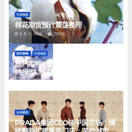
行业动态
棉花期货预计震荡整理
8 月 7, 2026
TENG
纽约期棉
行业动态
纽约期棉8月6日(周四)收涨12月合
约报83.16美分/磅
8 月 7, 2026
TENG
企业资讯
PRADA集团CEO谈中国市场：继
续翻新扩建重要门店；某些城市的