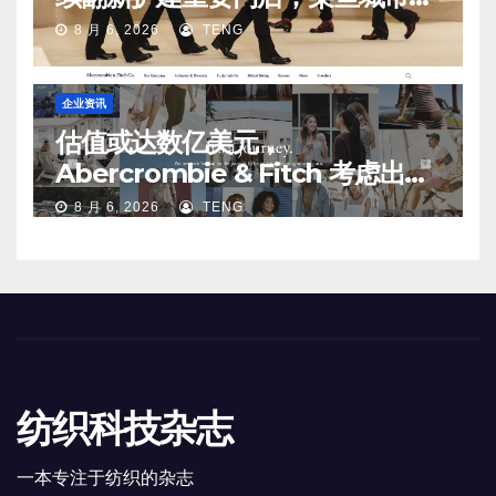
第二、第三店不再有价值
8 月 6, 2026
TENG
企业资讯
估值或达数亿美元，
Abercrombie & Fitch 考虑出售
中国业务部分股权
8 月 6, 2026
TENG
纺织科技杂志
一本专注于纺织的杂志