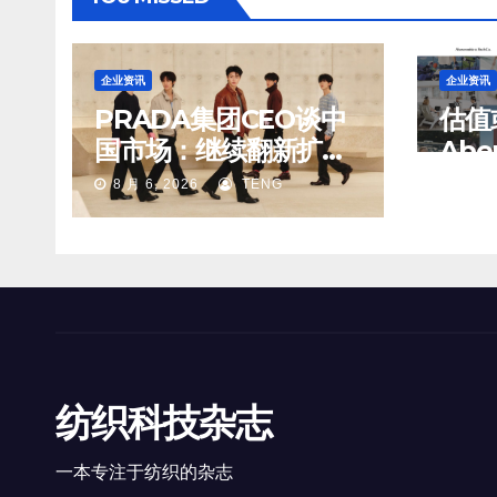
企业资讯
企业资讯
PRADA集团CEO谈中
估值
国市场：继续翻新扩建
Abe
重要门店；某些城市的
Fit
8 月 6, 2026
TENG
8 月 6
第二、第三店不再有价
务部
值
纺织科技杂志
一本专注于纺织的杂志