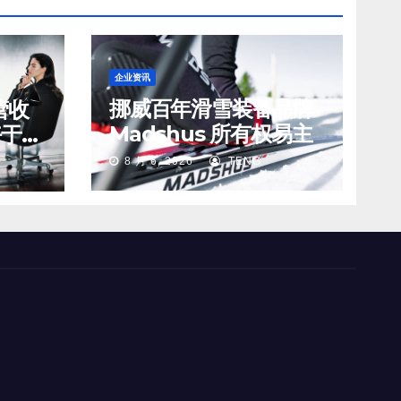
企业资讯
挪威百年滑雪装备品牌
营收
Madshus 所有权易主
好于预
s 在
8 月 6, 2026
TENG