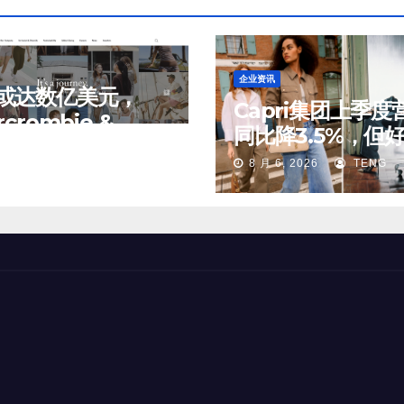
企业资讯
或达数亿美元，
Capri集团上季度
rcrombie &
同比降3.5%，但
ch 考虑出售中国业
, 2026
TENG
期；Michael Kor
8 月 6, 2026
TENG
分股权
中国市场持续向好