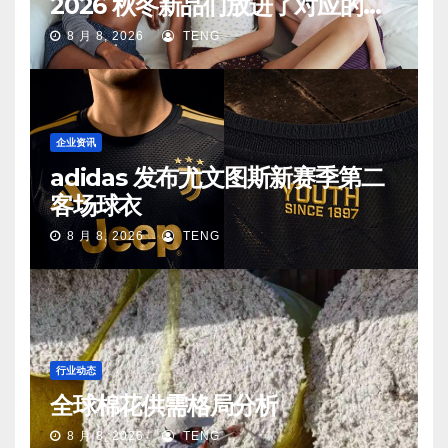
2026 秋冬新品们放进了对应的生
活场景中
8 月 8, 2026
TENG
企业资讯
adidas 发布尤文图斯新赛季第二
客场球衣
8 月 8, 2026
TENG
行业动态
全球棉花供需格局分析
8 月 8, 2026
TENG