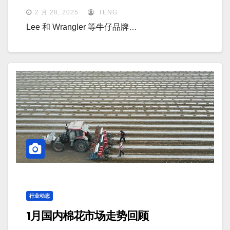
26.1亿美元与去年持平，亚洲市场下滑
2 月 28, 2025
TENG
5%
Lee 和 Wrangler 等牛仔品牌…
行业动态
1月国内棉花市场走势回顾