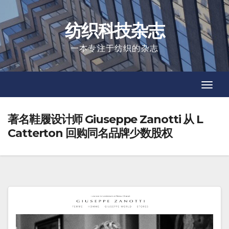
Skip
to
纺织科技杂志
content
一本专注于纺织的杂志
Toggl
Toggl
Navig
Navig
著名鞋履设计师 Giuseppe Zanotti 从 L
Catterton 回购同名品牌少数股权