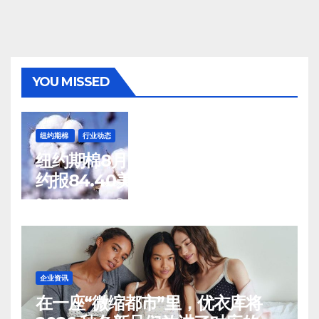
YOU MISSED
纽约期棉
行业动态
纽约期棉8月7日(周五)收涨12月合
约报84.40美分/磅
8 月 8, 2026
TENG
企业资讯
在一座“微缩都市”里，优衣库将