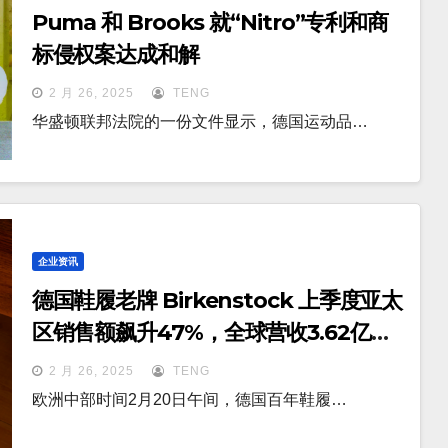
Puma 和 Brooks 就“Nitro”专利和商
标侵权案达成和解
2 月 26, 2025
TENG
华盛顿联邦法院的一份文件显示，德国运动品…
企业资讯
德国鞋履老牌 Birkenstock 上季度亚太
区销售额飙升47%，全球营收3.62亿欧
元超预期
2 月 26, 2025
TENG
欧洲中部时间2月20日午间，德国百年鞋履…