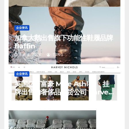
企业资讯
加拿大鹅出售旗下功能性鞋履品牌
Baffin
8 月 8, 2026
TENG
企业资讯
英国亿万富豪 Mike Ashley：挂
牌出售的奢侈品百货公司 Harvey
Nichols 正陷入“死亡螺旋”
8 月 8, 2026
TENG