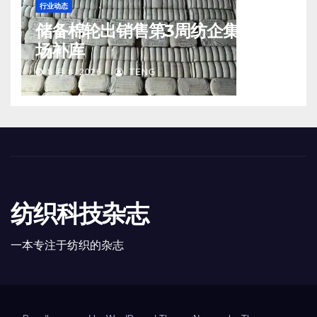
行业动态
储备棉轮出销售第3周纺企集中入
场补库
8 月 8, 2026
TENG
纺织科技杂志
一本专注于纺织的杂志