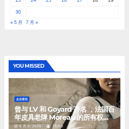
23
24
25
26
27
28
29
30
« 5 月
7 月 »
YOU MISSED
企业资讯
曾与 LV 和 Goyard 齐名 ，法国百
年皮具老牌 Moreau 的所有权易
手
8 月 8, 2026
TENG