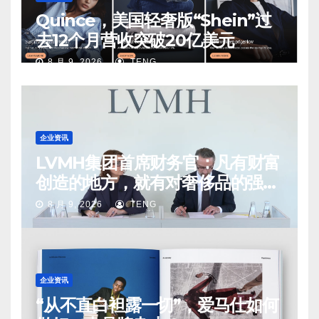
Quince，美国轻奢版“Shein”过
去12个月营收突破20亿美元
8 月 9, 2026
TENG
企业资讯
LVMH集团首席财务官：凡有财富
创造的地方，就有对奢侈品的强烈
需求
8 月 9, 2026
TENG
企业资讯
“从不直白袒露一切”，爱马仕如何