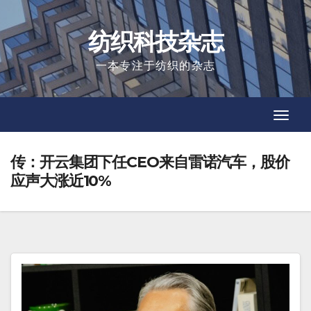
Skip
to
纺织科技杂志
content
一本专注于纺织的杂志
Toggl
Toggl
Navig
Navig
传：开云集团下任CEO来自雷诺汽车，股价
应声大涨近10%