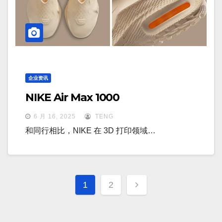
企业资讯
NIKE Air Max 1000
6 月 16, 2025
TENG
和同行相比，NIKE 在 3D 打印领域…
文
1
2
章
分