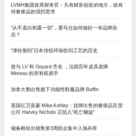
LVMH集团首席财务官：凡有财富创造的地方，就有
对奢侈品的强烈需求
“从不直白袒露一切”，爱马仕如何做好一本品牌杂
志？
“津轻裂织”日本传统环保纺织工艺的历史
曾与 LV 和 Goyard 齐名 ，法国百年皮具老牌
Moreau 的所有权易手
加拿大鹅出售旗下功能性鞋履品牌 Baffin
英国亿万富豪 Mike Ashley：挂牌出售的奢侈品百货
公司 Harvey Nichols 正陷入“死亡螺旋”
储备棉轮出销售第3周纺企集中入场补库