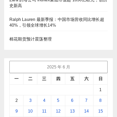
史新高
Ralph Lauren 最新季报：中国市场营收同比增长超
40%，引领全球增长14%
棉花期货预计震荡整理
2025 年 6 月
一
二
三
四
五
六
日
1
2
3
4
5
6
7
8
9
10
11
12
13
14
15