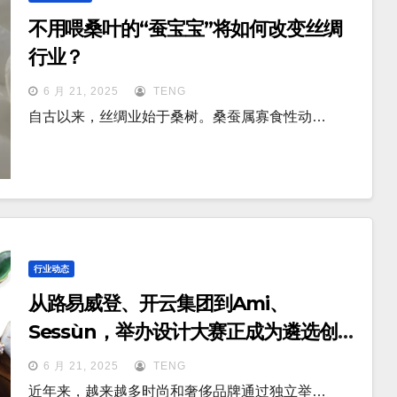
不用喂桑叶的“蚕宝宝”将如何改变丝绸
行业？
6 月 21, 2025
TENG
自古以来，丝绸业始于桑树。桑蚕属寡食性动…
行业动态
从路易威登、开云集团到Ami、
Sessùn，举办设计大赛正成为遴选创意
人才的重要通道
6 月 21, 2025
TENG
近年来，越来越多时尚和奢侈品牌通过独立举…