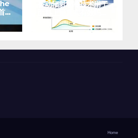
che
被动辐射制冷技术用于
首席
面料上是真实有效吗？
前景如何？
8 月 7, 2026
TENG
Home