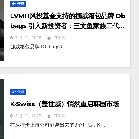
企业资讯
LVMH风投基金支持的挪威箱包品牌 Db
bags 引入新投资者：三文鱼家族二代和
本土足球明星
6 月 21, 2025
TENG
挪威箱包品牌 Db bags&…
企业资讯
K-Swiss（盖世威）悄然重启韩国市场
6 月 21, 2025
TENG
在从特步上市公司剥离出去的9个月后，K-…