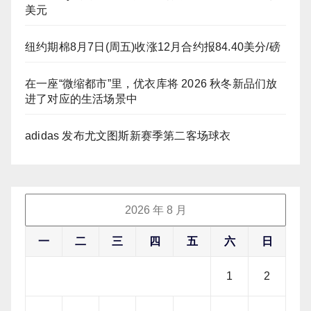
美元
纽约期棉8月7日(周五)收涨12月合约报84.40美分/磅
在一座“微缩都市”里，优衣库将 2026 秋冬新品们放
进了对应的生活场景中
adidas 发布尤文图斯新赛季第二客场球衣
2026 年 8 月
一
二
三
四
五
六
日
1
2