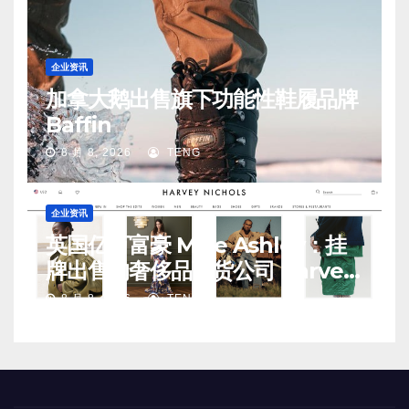
企业资讯
加拿大鹅出售旗下功能性鞋履品牌
Baffin
8 月 8, 2026
TENG
企业资讯
英国亿万富豪 Mike Ashley：挂
牌出售的奢侈品百货公司 Harvey
Nichols 正陷入“死亡螺旋”
8 月 8, 2026
TENG