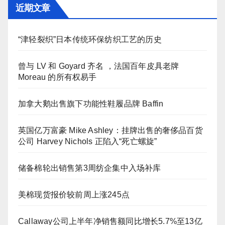
近期文章
“津轻裂织”日本传统环保纺织工艺的历史
曾与 LV 和 Goyard 齐名 ，法国百年皮具老牌
Moreau 的所有权易手
加拿大鹅出售旗下功能性鞋履品牌 Baffin
英国亿万富豪 Mike Ashley：挂牌出售的奢侈品百货
公司 Harvey Nichols 正陷入“死亡螺旋”
储备棉轮出销售第3周纺企集中入场补库
美棉现货报价较前周上涨245点
Callaway公司上半年净销售额同比增长5.7%至13亿