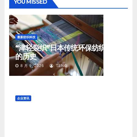
YOU MISSED
最新纺织科技
“津轻裂织”日本传统环保纺织工艺
的历史
8 月 9, 2026
TENG
企业资讯
曾与 LV 和 Goyard 齐名 ，法国百
年皮具老牌 Moreau 的所有权易
手
8 月 8, 2026
TENG