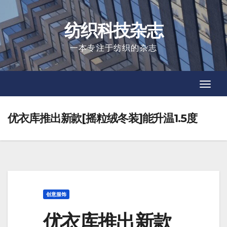
Skip
to
纺织科技杂志
content
一本专注于纺织的杂志
Toggl
Toggl
Navig
Navig
优衣库推出新款[摇粒绒冬装]能升温1.5度
创意服饰
优衣库推出新款