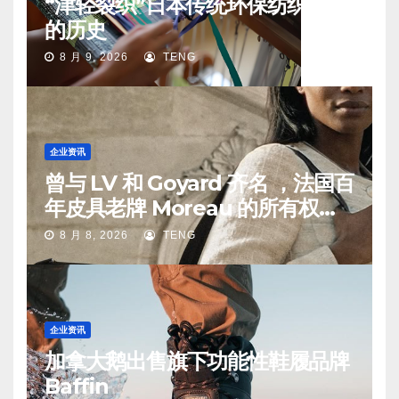
“津轻裂织”日本传统环保纺织工艺
的历史
8 月 9, 2026
TENG
企业资讯
曾与 LV 和 Goyard 齐名 ，法国百
年皮具老牌 Moreau 的所有权易
手
8 月 8, 2026
TENG
企业资讯
加拿大鹅出售旗下功能性鞋履品牌
Baffin