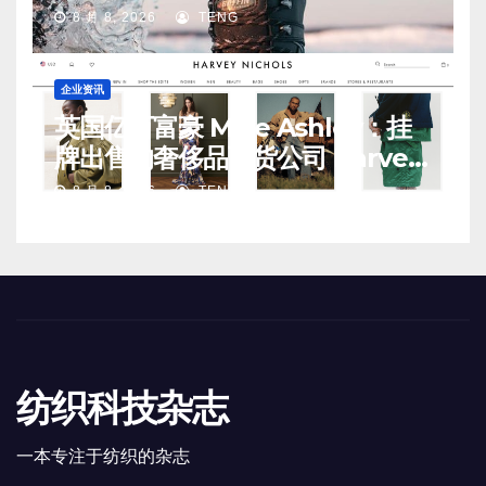
8 月 8, 2026
TENG
企业资讯
英国亿万富豪 Mike Ashley：挂
牌出售的奢侈品百货公司 Harvey
Nichols 正陷入“死亡螺旋”
8 月 8, 2026
TENG
纺织科技杂志
一本专注于纺织的杂志