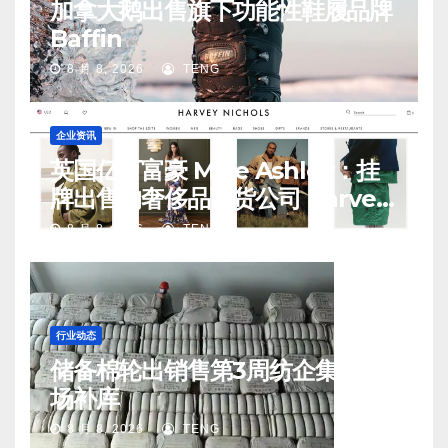
加拿大鹅出售旗下功能性鞋履品牌
Baffin
8 月 8, 2026
TENG
企业资讯
英国亿万富豪 Mike Ashley：挂
牌出售的奢侈品百货公司 Harvey
Nichols 正陷入“死亡螺旋”
8 月 8, 2026
TENG
行业动态
储备棉轮出销售第3周纺企集中入
场补库
8 月 8, 2026
TENG