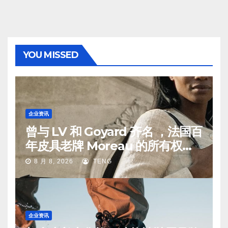
YOU MISSED
企业资讯
曾与 LV 和 Goyard 齐名 ，法国百
年皮具老牌 Moreau 的所有权易
手
8 月 8, 2026
TENG
企业资讯