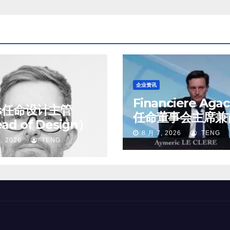
企业资讯
Financiere Aga
ss任命设计主管
任命董事会主席兼
ad of Design）
执行官
8 月 7, 2026
TENG
, 2026
TENG