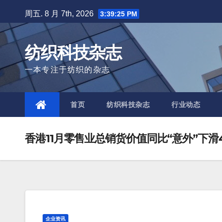
Skip
周五. 8 月 7th, 2026
3:39:25 PM
to
content
纺织科技杂志
一本专注于纺织的杂志
首页
纺织科技杂志
行业动态
香港11月零售业总销货价值同比“意外”下滑4
企业资讯