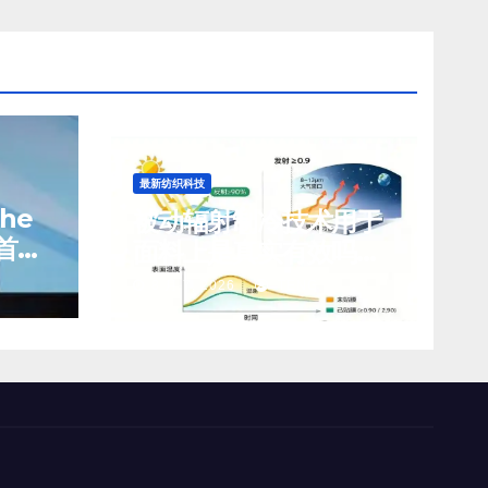
最新纺织科技
che
被动辐射制冷技术用于
首席
面料上是真实有效吗？
前景如何？
8 月 7, 2026
TENG