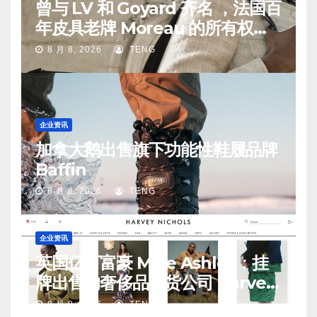
曾与 LV 和 Goyard 齐名 ，法国百
年皮具老牌 Moreau 的所有权易
手
8 月 8, 2026
TENG
企业资讯
加拿大鹅出售旗下功能性鞋履品牌
Baffin
8 月 8, 2026
TENG
企业资讯
英国亿万富豪 Mike Ashley：挂
牌出售的奢侈品百货公司 Harvey
Nichols 正陷入“死亡螺旋”
8 月 8, 2026
TENG