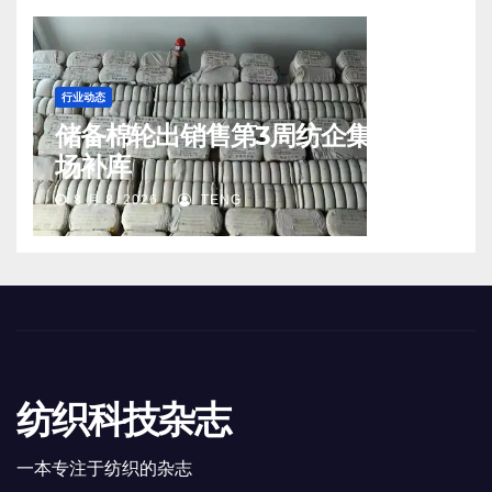
行业动态
储备棉轮出销售第3周纺企集中入
场补库
8 月 8, 2026
TENG
纺织科技杂志
一本专注于纺织的杂志