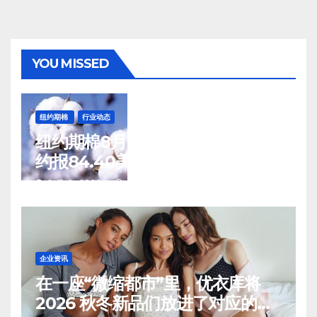
YOU MISSED
纽约期棉
行业动态
纽约期棉8月7日(周五)收涨12月合
约报84.40美分/磅
8 月 8, 2026
TENG
企业资讯
在一座“微缩都市”里，优衣库将
2026 秋冬新品们放进了对应的生