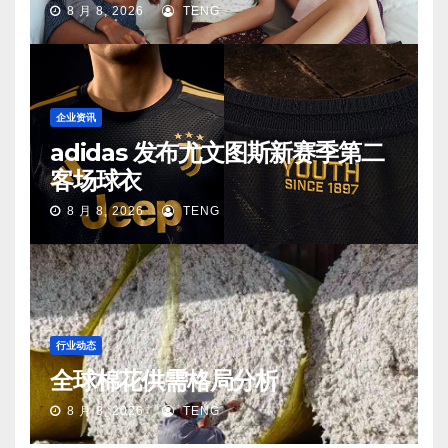
活场景中
8 月 8, 2026
TENG
企业资讯
adidas 发布尤文图斯新赛季第二
客场球衣
8 月 8, 2026
TENG
行业动态
全球棉花供需格局分析
8 月 8, 2026
TENG