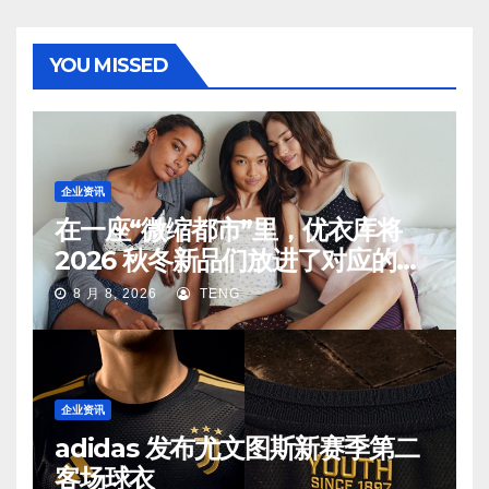
YOU MISSED
企业资讯
在一座“微缩都市”里，优衣库将
2026 秋冬新品们放进了对应的生
活场景中
8 月 8, 2026
TENG
企业资讯
adidas 发布尤文图斯新赛季第二
客场球衣