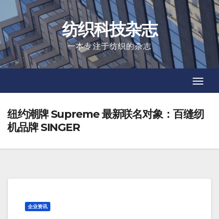
Skip
to
纺织科技杂志
content
一本专注于纺织的杂志
Toggl
Toggl
Navig
Navig
纽约潮牌 Supreme 最新联名对象：百缝纫
机品牌 SINGER
企业资讯