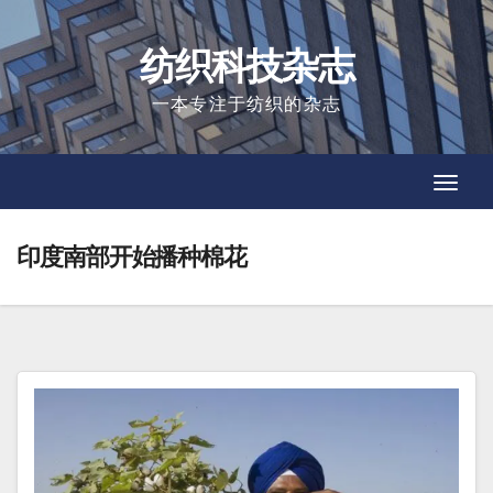
Skip
to
纺织科技杂志
content
一本专注于纺织的杂志
Toggl
Toggl
Navig
Navig
印度南部开始播种棉花