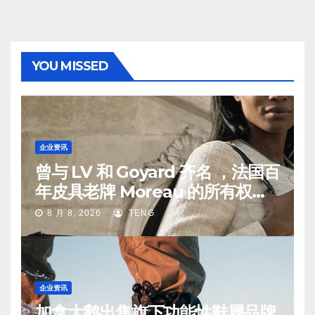
YOU MISSED
企业资讯
曾与 LV 和 Goyard 齐名 ，法国百
年皮具老牌 Moreau 的所有权易
手
8 月 8, 2026
TENG
企业资讯
加拿大鹅出售旗下功能性鞋履品牌