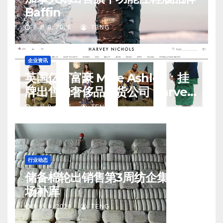
Baffin
8 月 8, 2026
TENG
企业资讯
英国亿万富豪 Mike Ashley：挂
牌出售的奢侈品百货公司 Harvey
Nichols 正陷入“死亡螺旋”
8 月 8, 2026
TENG
行业动态
储备棉轮出销售第3周纺企集中入
场补库
8 月 8, 2026
TENG