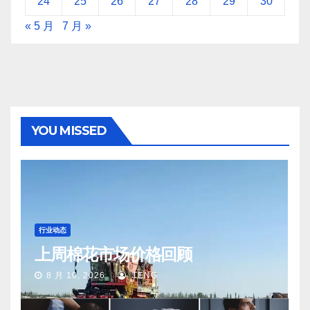
24
25
26
27
28
29
30
« 5 月
7 月 »
YOU MISSED
行业动态
上周棉花市场价格回顾
8 月 10, 2026
TENG