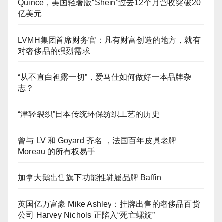
Quince，美国轻奢版“Shein”过去12个月营收突破20
亿美元
LVMH集团首席财务官：凡有财富创造的地方，就有
对奢侈品的强烈需求
“从不直白袒露一切”，爱马仕如何做好一本品牌杂
志？
“津轻裂织”日本传统环保纺织工艺的历史
曾与 LV 和 Goyard 齐名 ，法国百年皮具老牌
Moreau 的所有权易手
加拿大鹅出售旗下功能性鞋履品牌 Baffin
英国亿万富豪 Mike Ashley：挂牌出售的奢侈品百货
公司 Harvey Nichols 正陷入“死亡螺旋”