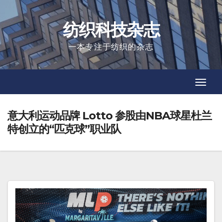
Skip
to
纺织科技杂志
content
一本专注于纺织的杂志
Toggl
Toggl
Navig
Navig
意大利运动品牌 Lotto 参股由NBA球星杜兰
特创立的“匹克球”职业队