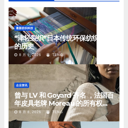
最新纺织科技
“津轻裂织”日本传统环保纺织工艺
的历史
8 月 9, 2026
TENG
企业资讯
曾与 LV 和 Goyard 齐名 ，法国百
年皮具老牌 Moreau 的所有权易
手
8 月 8, 2026
TENG