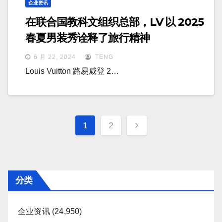
企业资讯
在联合国教科文组织总部，LV 以 2025
春夏男装秀诠释了旅行精神
6 月 22, 2024
TENG
Louis Vuitton 路易威登 2…
文
1
2
章
分
页
分类
企业资讯
(24,950)