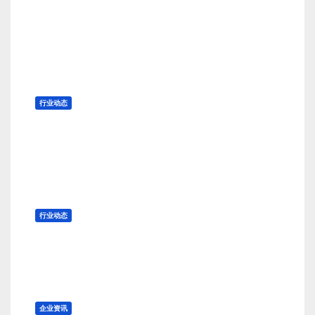
对90%的外部提案都应该说不！
8 月 10, 2026
TENG
行业动态
全球纺织市场形势展望
8 月 10, 2026
TENG
行业动态
棉市日报（8月10日）
8 月 10, 2026
TENG
企业资讯