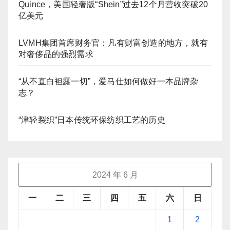
Quince，美国轻奢版“Shein”过去12个月营收突破20
亿美元
LVMH集团首席财务官：凡有财富创造的地方，就有
对奢侈品的强烈需求
“从不直白袒露一切”，爱马仕如何做好一本品牌杂
志？
“津轻裂织”日本传统环保纺织工艺的历史
2024 年 6 月
一
二
三
四
五
六
日
1
2