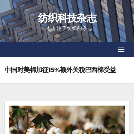
Skip
to
纺织科技杂志
content
一本专注于纺织的杂志
Toggl
Toggl
Navig
Navig
中国对美棉加征15%额外关税巴西棉受益