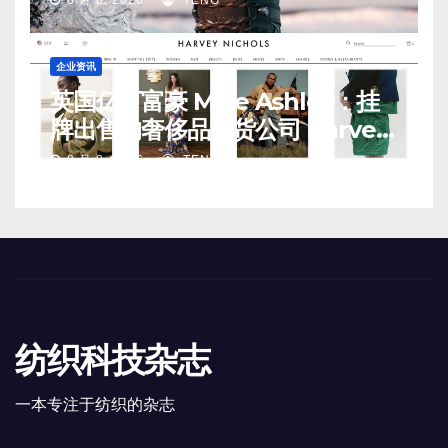
企业资讯
英国亿万富豪 Mike Ashley：挂
牌出售的奢侈品百货公司 Harvey
Nichols 正陷入“死亡螺旋”
8 月 8, 2026
TENG
纺织科技杂志
一本专注于纺织的杂志