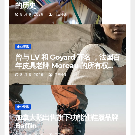
的历史
8 月 9, 2026
TENG
企业资讯
曾与 LV 和 Goyard 齐名 ，法国百
年皮具老牌 Moreau 的所有权易
手
8 月 8, 2026
TENG
企业资讯
加拿大鹅出售旗下功能性鞋履品牌
Baffin
8 月 8, 2026
TENG