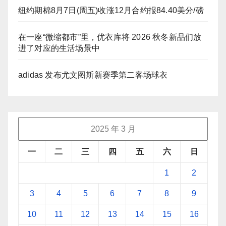
纽约期棉8月7日(周五)收涨12月合约报84.40美分/磅
在一座“微缩都市”里，优衣库将 2026 秋冬新品们放
进了对应的生活场景中
adidas 发布尤文图斯新赛季第二客场球衣
2025 年 3 月
一
二
三
四
五
六
日
1
2
3
4
5
6
7
8
9
10
11
12
13
14
15
16