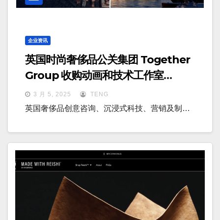
企业资讯
英国时尚奢侈品公关集团 Together
Group 收购动画和技术工作室
IMERZA 和 Visualisation One
3 月 5, 2025
TENG
英国奢侈品创意咨询、沉浸式科技、营销及制…