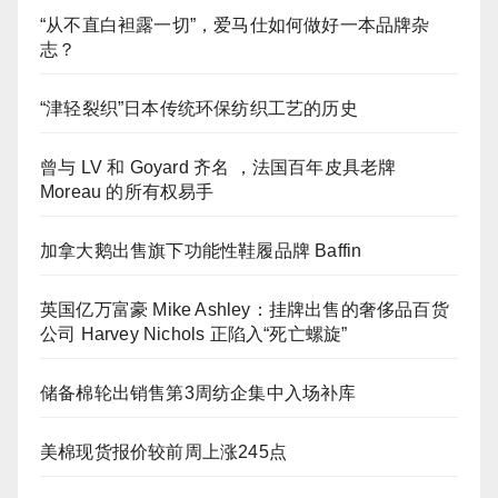
“从不直白袒露一切”，爱马仕如何做好一本品牌杂
志？
“津轻裂织”日本传统环保纺织工艺的历史
曾与 LV 和 Goyard 齐名 ，法国百年皮具老牌
Moreau 的所有权易手
加拿大鹅出售旗下功能性鞋履品牌 Baffin
英国亿万富豪 Mike Ashley：挂牌出售的奢侈品百货
公司 Harvey Nichols 正陷入“死亡螺旋”
储备棉轮出销售第3周纺企集中入场补库
美棉现货报价较前周上涨245点