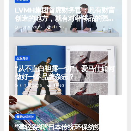
LVMH集团首席财务官：凡有财富
创造的地方，就有对奢侈品的强烈
需求
8 月 9, 2026
TENG
企业资讯
“从不直白袒露一切”，爱马仕如何
做好一本品牌杂志？
8 月 9, 2026
TENG
最新纺织科技
“津轻裂织”日本传统环保纺织工艺