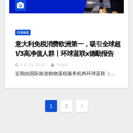
行业动态
意大利免税消费欧洲第一，吸引全球超
1/3高净值人群丨环球蓝联x德勤报告
3 月 29, 2025
TENG
近期由国际旅游购物退税服务机构环球蓝联（…
文
1
2
章
分