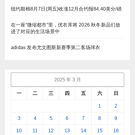
纽约期棉8月7日(周五)收涨12月合约报84.40美分/磅
在一座“微缩都市”里，优衣库将 2026 秋冬新品们放
进了对应的生活场景中
adidas 发布尤文图斯新赛季第二客场球衣
2025 年 3 月
一
二
三
四
五
六
日
1
2
3
4
5
6
7
8
9
10
11
12
13
14
15
16