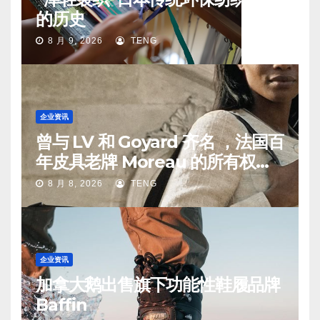
的历史
8 月 9, 2026
TENG
企业资讯
曾与 LV 和 Goyard 齐名 ，法国百
年皮具老牌 Moreau 的所有权易
手
8 月 8, 2026
TENG
企业资讯
加拿大鹅出售旗下功能性鞋履品牌
Baffin