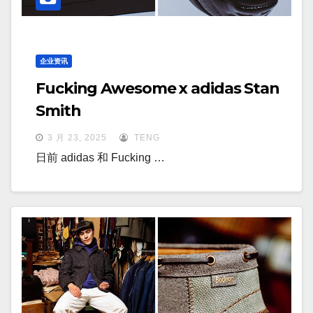
企业资讯
Fucking Awesome x adidas Stan
Smith
3 月 23, 2025
TENG
日前 adidas 和 Fucking …