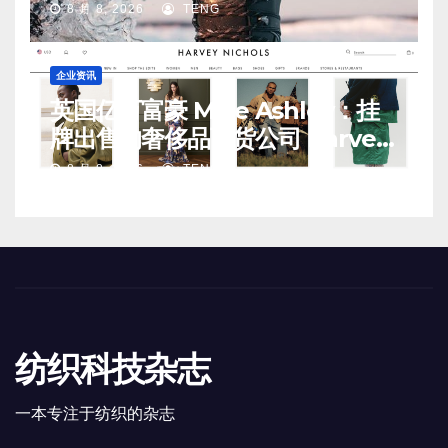
8 月 8, 2026
TENG
企业资讯
英国亿万富豪 Mike Ashley：挂
牌出售的奢侈品百货公司 Harvey
Nichols 正陷入“死亡螺旋”
8 月 8, 2026
TENG
纺织科技杂志
一本专注于纺织的杂志