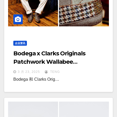
企业资讯
Bodega x Clarks Originals
Patchwork Wallabee
3.0“Northeast Corridor”
3 月 23, 2025
TENG
Bodega 和 Clarks Orig…