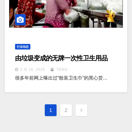
行业动态
由垃圾变成的无牌一次性卫生用品
3 月 16, 2025
TENG
很多年前网上曝出过“散装卫生巾”的黑心货…
文
1
2
章
分