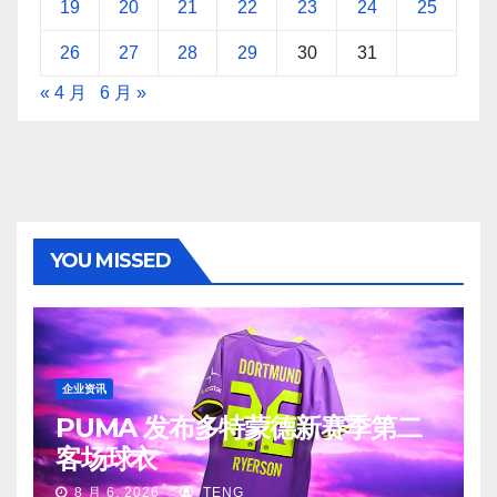
19
20
21
22
23
24
25
26
27
28
29
30
31
« 4 月
6 月 »
YOU MISSED
企业资讯
PUMA 发布多特蒙德新赛季第二
客场球衣
8 月 6, 2026
TENG