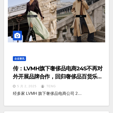
企业资讯
传：LVMH旗下奢侈品电商24S不再对
外开展品牌合作，回归奢侈品百货乐蓬
马歇的电商分支
5 月 2, 2025
TENG
经多家 LVMH 旗下奢侈品电商公司 2…