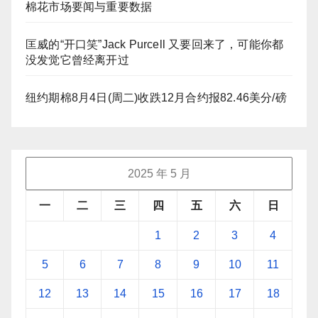
棉花市场要闻与重要数据
匡威的“开口笑”Jack Purcell 又要回来了，可能你都
没发觉它曾经离开过
纽约期棉8月4日(周二)收跌12月合约报82.46美分/磅
2025 年 5 月
一
二
三
四
五
六
日
1
2
3
4
5
6
7
8
9
10
11
12
13
14
15
16
17
18