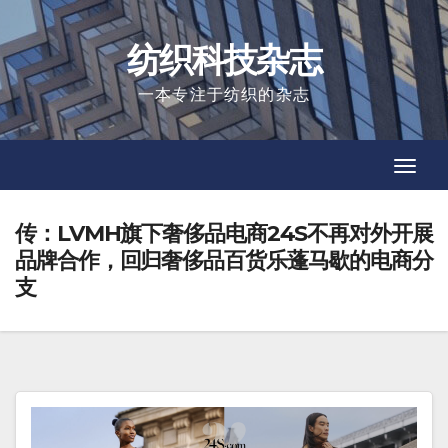
Skip
to
纺织科技杂志
content
一本专注于纺织的杂志
Toggl
Toggl
Navig
Navig
传：LVMH旗下奢侈品电商24S不再对外开展
品牌合作，回归奢侈品百货乐蓬马歇的电商分
支