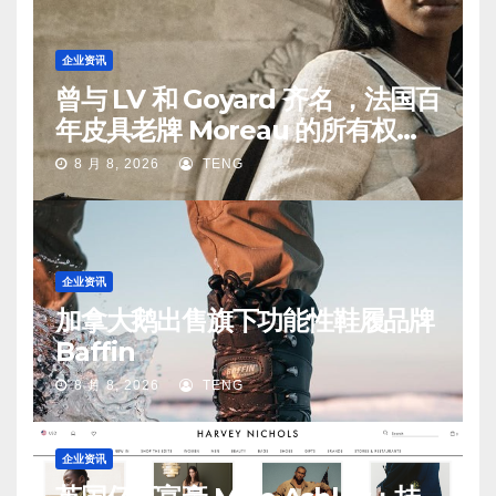
企业资讯
曾与 LV 和 Goyard 齐名 ，法国百
年皮具老牌 Moreau 的所有权易
手
8 月 8, 2026
TENG
企业资讯
加拿大鹅出售旗下功能性鞋履品牌
Baffin
8 月 8, 2026
TENG
企业资讯