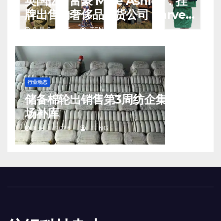
英国亿万富豪 Mike Ashley：挂
牌出售的奢侈品百货公司 Harvey
Nichols 正陷入“死亡螺旋”
8 月 8, 2026
TENG
行业动态
储备棉轮出销售第3周纺企集中入
场补库
8 月 8, 2026
TENG