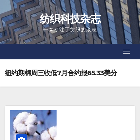
Skip
to
纺织科技杂志
content
一本专注于纺织的杂志
Toggl
Toggl
Navig
Navig
纽约期棉周三收低7月合约报65.33美分