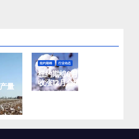
纽约期棉
行业动态
纽约期棉8月5日(周三)
收涨12月合约报83.02
花产量
美分/磅
8 月 6, 2026
TENG