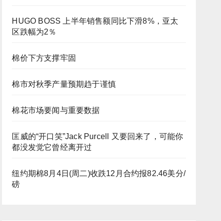
HUGO BOSS 上半年销售额同比下滑8%，亚太
区跌幅为2％
棉价下方支撑牢固
棉市对秋季产量预期趋于谨慎
棉花市场要闻与重要数据
匡威的“开口笑”Jack Purcell 又要回来了，可能你
都没发觉它曾经离开过
纽约期棉8月4日(周二)收跌12月合约报82.46美分/
磅