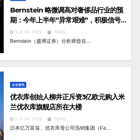
Bernstein 略微调高对奢侈品行业的预
期：今年上半年“异常艰难”，积极信号
或在下半年显现
5 月 24, 2025
TENG
Bernstein（盛博证券）分析师曾在…
企业资讯
优衣库创始人柳井正斥资3亿欧元购入米
兰优衣库旗舰店所在大楼
5 月 24, 2025
TENG
日本亿万富翁、优衣库母公司迅销集团（Fa…