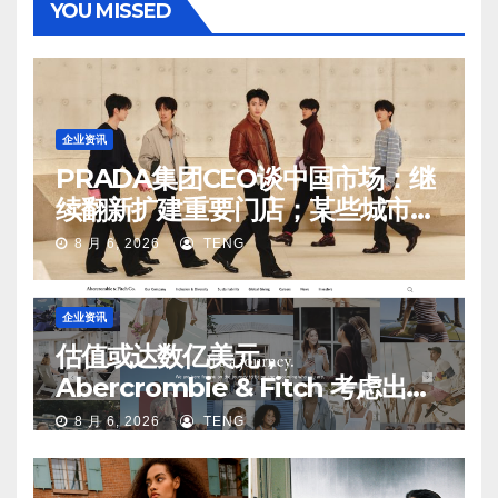
YOU MISSED
企业资讯
PRADA集团CEO谈中国市场：继
续翻新扩建重要门店；某些城市的
第二、第三店不再有价值
8 月 6, 2026
TENG
企业资讯
估值或达数亿美元，
Abercrombie & Fitch 考虑出售
中国业务部分股权
8 月 6, 2026
TENG