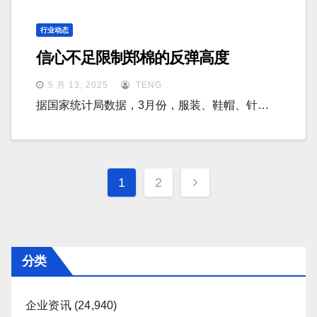
行业动态
信心不足限制郑棉的反弹高度
5 月 13, 2025
TENG
据国家统计局数据，3月份，服装、鞋帽、针…
文
1
2
章
分
页
分类
企业资讯
(24,940)