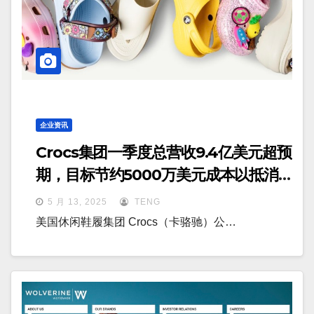
企业资讯
Crocs集团一季度总营收9.4亿美元超预
期，目标节约5000万美元成本以抵消
关税影响
5 月 13, 2025
TENG
美国休闲鞋履集团 Crocs（卡骆驰）公…