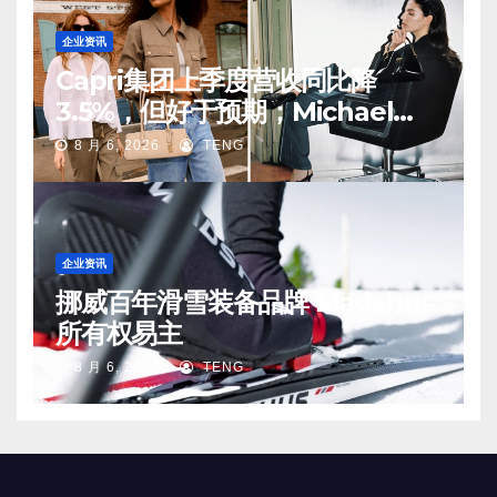
企业资讯
Capri集团上季度营收同比降
3.5%，但好于预期；Michael
Kors 在中国市场持续向好
8 月 6, 2026
TENG
企业资讯
挪威百年滑雪装备品牌 Madshus
所有权易主
8 月 6, 2026
TENG