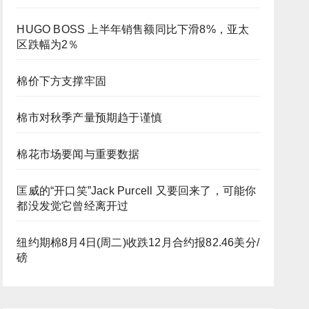
HUGO BOSS 上半年销售额同比下滑8%，亚太
区跌幅为2％
棉价下方支撑牢固
棉市对秋季产量预期趋于谨慎
棉花市场要闻与重要数据
匡威的“开口笑”Jack Purcell 又要回来了，可能你
都没发觉它曾经离开过
纽约期棉8月4日(周二)收跌12月合约报82.46美分/
磅