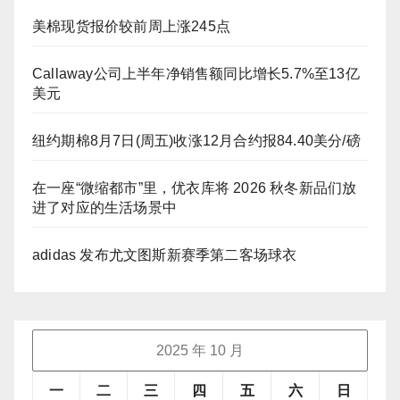
美棉现货报价较前周上涨245点
Callaway公司上半年净销售额同比增长5.7%至13亿
美元
纽约期棉8月7日(周五)收涨12月合约报84.40美分/磅
在一座“微缩都市”里，优衣库将 2026 秋冬新品们放
进了对应的生活场景中
adidas 发布尤文图斯新赛季第二客场球衣
2025 年 10 月
一
二
三
四
五
六
日