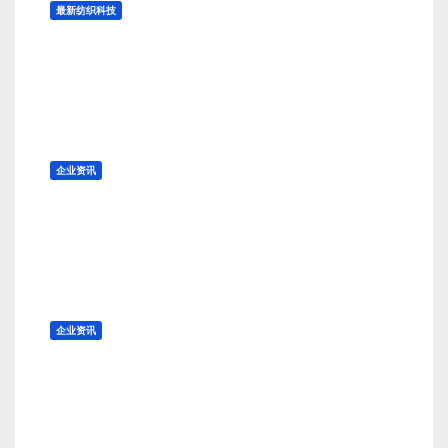
最新纺织科技
“津轻裂织”日本传统环保纺织工艺
的历史
8 月 9, 2026
TENG
企业资讯
曾与 LV 和 Goyard 齐名 ，法国百
年皮具老牌 Moreau 的所有权易
手
8 月 8, 2026
TENG
企业资讯
加拿大鹅出售旗下功能性鞋履品牌
Baffin
8 月 8, 2026
TENG