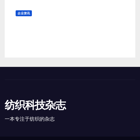
企业资讯
英国亿万富豪 Mike Ashley：挂
牌出售的奢侈品百货公司 Harvey
Nichols 正陷入“死亡螺旋”
8 月 8, 2026
TENG
纺织科技杂志
一本专注于纺织的杂志