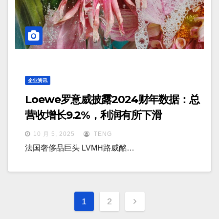
企业资讯
Loewe罗意威披露2024财年数据：总
营收增长9.2%，利润有所下滑
10 月 5, 2025
TENG
法国奢侈品巨头 LVMH路威酩…
文
1
2
章