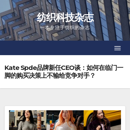
Skip
to
纺织科技杂志
content
一本专注于纺织的杂志
Toggl
Toggl
Navig
Navig
Kate Spde品牌新任CEO谈：如何在临门一
脚的购买决策上不输给竞争对手？