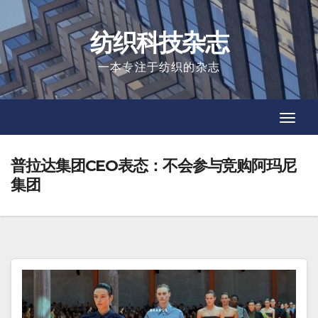
Skip
to
纺织科技杂志
content
一本专注于纺织的杂志
Toggl
Toggl
Navig
Navig
普拉达集团CEO表态：不会参与竞购阿玛尼
集团