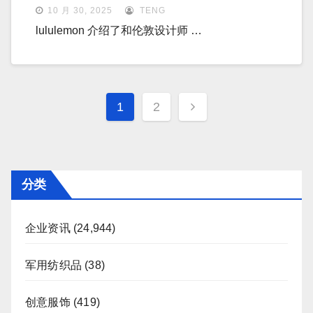
10 月 30, 2025
TENG
lululemon 介绍了和伦敦设计师 …
文
1
2
章
分
页
分类
企业资讯
(24,944)
军用纺织品
(38)
创意服饰
(419)