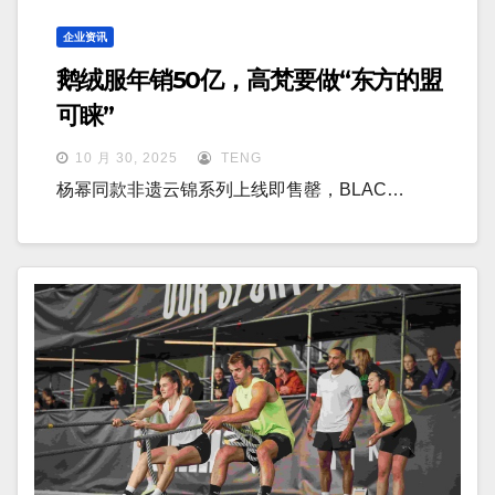
企业资讯
鹅绒服年销50亿，高梵要做“东方的盟
可睐”
10 月 30, 2025
TENG
杨幂同款非遗云锦系列上线即售罄，BLAC…