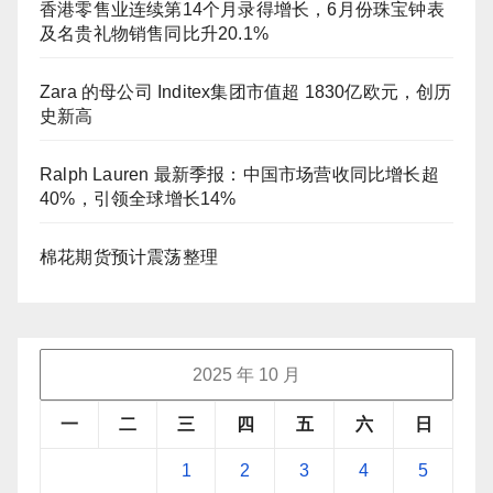
香港零售业连续第14个月录得增长，6月份珠宝钟表
及名贵礼物销售同比升20.1%
Zara 的母公司 Inditex集团市值超 1830亿欧元，创历
史新高
Ralph Lauren 最新季报：中国市场营收同比增长超
40%，引领全球增长14%
棉花期货预计震荡整理
2025 年 10 月
一
二
三
四
五
六
日
1
2
3
4
5