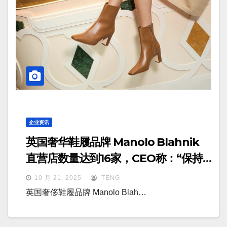
企业资讯
英国奢华鞋履品牌 Manolo Blahnik
直营店数量达到16家，CEO称：“保持
独立是一种难得的特权”
10 月 21, 2025
TENG
英国奢侈鞋履品牌 Manolo Blah…