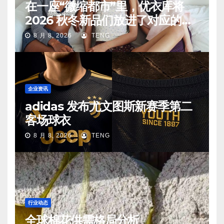
在一座“微缩都市”里，优衣库将
2026 秋冬新品们放进了对应的生
活场景中
8 月 8, 2026
TENG
企业资讯
adidas 发布尤文图斯新赛季第二
客场球衣
8 月 8, 2026
TENG
行业动态
全球棉花供需格局分析