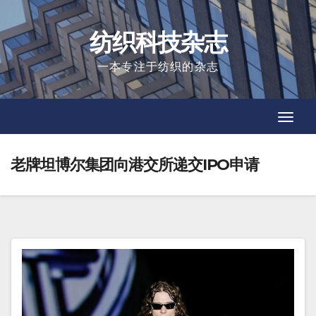
Skip
to
纺织科技杂志
content
一本专注于纺织的杂志
Toggl
Toggl
Navig
Navig
老牌坦博尔集团向港交所递交IPO申请