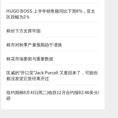
HUGO BOSS 上半年销售额同比下滑8%，亚太
区跌幅为2％
棉价下方支撑牢固
棉市对秋季产量预期趋于谨慎
棉花市场要闻与重要数据
匡威的“开口笑”Jack Purcell 又要回来了，可能你
都没发觉它曾经离开过
纽约期棉8月4日(周二)收跌12月合约报82.46美分/
磅