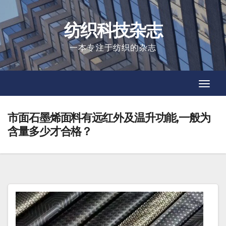
Skip
to
纺织科技杂志
content
一本专注于纺织的杂志
Toggl
Toggl
Navig
Navig
市面石墨烯面料有远红外及温升功能,一般为
含量多少才合格？