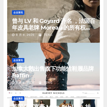
企业资讯
曾与 LV 和 Goyard 齐名 ，法国百
年皮具老牌 Moreau 的所有权易
手
8 月 8, 2026
TENG
企业资讯
加拿大鹅出售旗下功能性鞋履品牌
Baffin
8 月 8, 2026
TENG
企业资讯
英国亿万富豪 Mike Ashley：挂