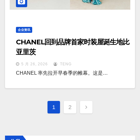
企业资讯
CHANEL回到品牌首家时装屋诞生地比
亚里茨
5 月 26, 2026
TENG
CHANEL 率先拉开早春季的帷幕。这是…
文
1
2
章
分
页