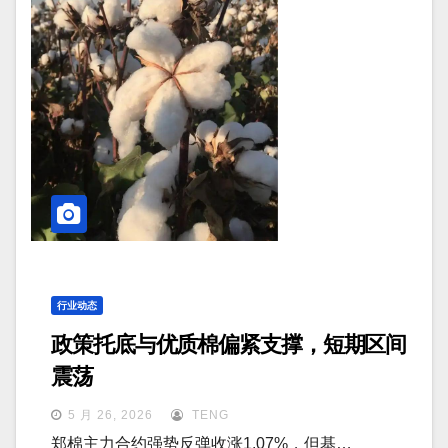
行业动态
政策托底与优质棉偏紧支撑，短期区间
震荡
5 月 26, 2026
TENG
郑棉主力合约强势反弹收涨1.07%，但基…