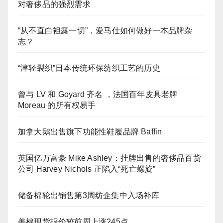
对奢侈品的强烈需求
“从不直白袒露一切”，爱马仕如何做好一本品牌杂
志？
“津轻裂织”日本传统环保纺织工艺的历史
曾与 LV 和 Goyard 齐名 ，法国百年皮具老牌
Moreau 的所有权易手
加拿大鹅出售旗下功能性鞋履品牌 Baffin
英国亿万富豪 Mike Ashley：挂牌出售的奢侈品百货
公司 Harvey Nichols 正陷入“死亡螺旋”
储备棉轮出销售第3周纺企集中入场补库
美棉现货报价较前周上涨245点