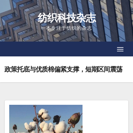
Skip
to
纺织科技杂志
content
一本专注于纺织的杂志
Toggl
Toggl
Navig
Navig
政策托底与优质棉偏紧支撑，短期区间震荡