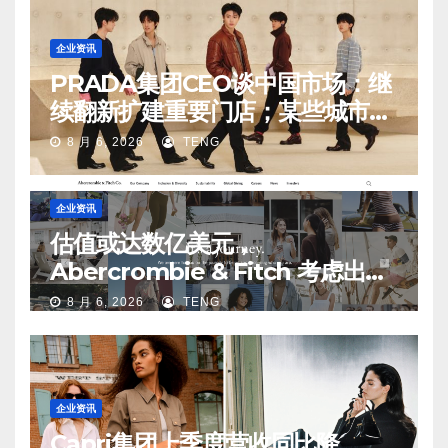
企业资讯
PRADA集团CEO谈中国市场：继
续翻新扩建重要门店；某些城市的
第二、第三店不再有价值
8 月 6, 2026
TENG
企业资讯
估值或达数亿美元，
Abercrombie & Fitch 考虑出售
中国业务部分股权
8 月 6, 2026
TENG
企业资讯
Capri集团上季度营收同比降