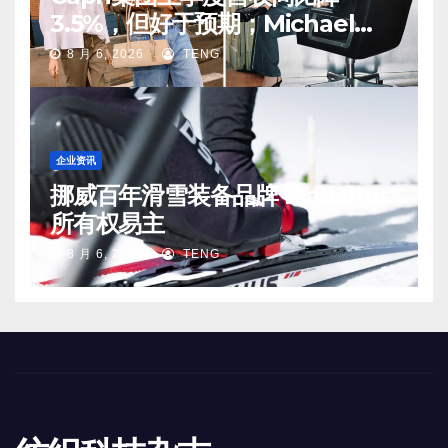
3.5%，但好于预期；Michael
Kors 在中国市场持续向好
8 月 6, 2026
TENG
企业资讯
挪威百年滑雪装备品牌 Madshus
所有权易主
8 月 6, 2026
TENG