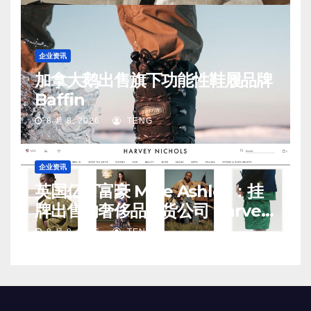
企业资讯
加拿大鹅出售旗下功能性鞋履品牌
Baffin
8 月 8, 2026
TENG
企业资讯
英国亿万富豪 Mike Ashley：挂
牌出售的奢侈品百货公司 Harvey
Nichols 正陷入“死亡螺旋”
8 月 8, 2026
TENG