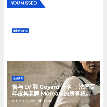
YOU MISSED
最新纺织科技
“津轻裂织”日本传统环保纺织工艺
的历史
8 月 9, 2026
TENG
企业资讯
曾与 LV 和 Goyard 齐名 ，法国百
年皮具老牌 Moreau 的所有权易
手
8 月 8, 2026
TENG