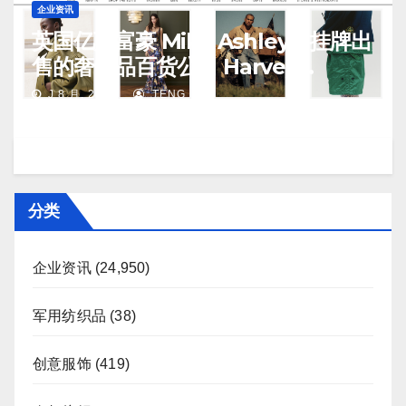
企业资讯
英国亿万富豪 Mike Ashley：挂牌出
售的奢侈品百货公司 Harvey
Nichols 正陷入“死亡螺旋”
J 8 月, 2026
TENG
分类
企业资讯
(24,950)
军用纺织品
(38)
创意服饰
(419)