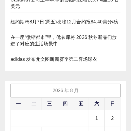
美元
纽约期棉8月7日(周五)收涨12月合约报84.40美分/磅
在一座“微缩都市”里，优衣库将 2026 秋冬新品们放
进了对应的生活场景中
adidas 发布尤文图斯新赛季第二客场球衣
2026 年 8 月
一
二
三
四
五
六
日
1
2