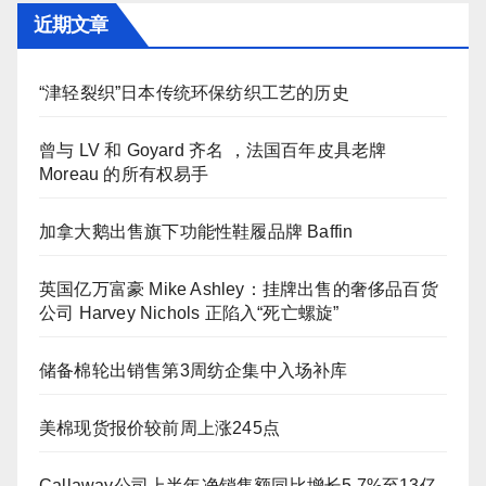
近期文章
“津轻裂织”日本传统环保纺织工艺的历史
曾与 LV 和 Goyard 齐名 ，法国百年皮具老牌
Moreau 的所有权易手
加拿大鹅出售旗下功能性鞋履品牌 Baffin
英国亿万富豪 Mike Ashley：挂牌出售的奢侈品百货
公司 Harvey Nichols 正陷入“死亡螺旋”
储备棉轮出销售第3周纺企集中入场补库
美棉现货报价较前周上涨245点
Callaway公司上半年净销售额同比增长5.7%至13亿