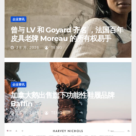
企业资讯
曾与 LV 和 Goyard 齐名 ，法国百年
皮具老牌 Moreau 的所有权易手
J 8 月, 2026
TENG
企业资讯
加拿大鹅出售旗下功能性鞋履品牌
Baffin
J 8 月, 2026
TENG