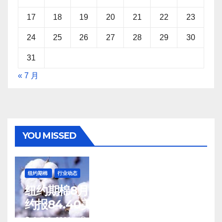
17
18
19
20
21
22
23
24
25
26
27
28
29
30
31
« 7 月
YOU MISSED
纽约期棉
行业动态
纽约期棉8月7日(周五)收涨12月合
约报84.40美分/磅
8 月 8, 2026
TENG