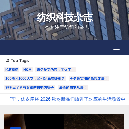
Skip
to
纺织科技杂志
content
一本专注于纺织的杂志
Toggl
Toggl
Navig
Navig
Top Tags
ICE期棉
H&M
奶奶爱穿的它，又火了！
100块和1000大衣，区别到底在哪里？
今冬最实用的高领穿法！
她剪出了所有女孩梦想中的裙子
最全的围巾系法！
，优衣库将 2026 秋冬新品们放进了对应的生活场景中
ad