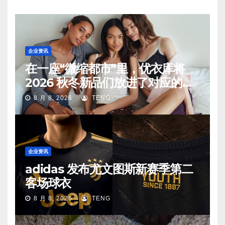
企业资讯
在一座“微缩都市”里，优衣库将
2026 秋冬新品们放进了对应的生
活场景中
8 月 8, 2026
TENG
企业资讯
adidas 发布尤文图斯新赛季第二
客场球衣
8 月 8, 2026
TENG