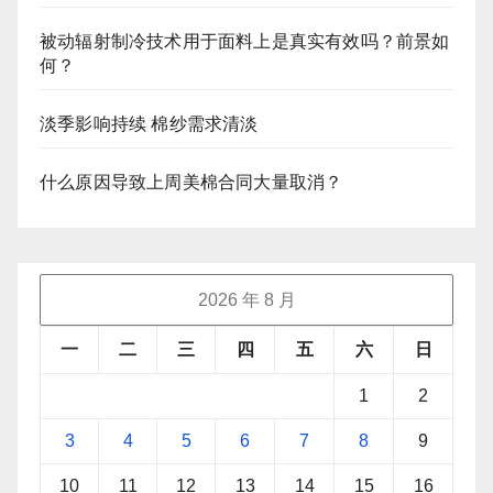
被动辐射制冷技术用于面料上是真实有效吗？前景如
何？
淡季影响持续 棉纱需求清淡
什么原因导致上周美棉合同大量取消？
2026 年 8 月
一
二
三
四
五
六
日
1
2
3
4
5
6
7
8
9
10
11
12
13
14
15
16