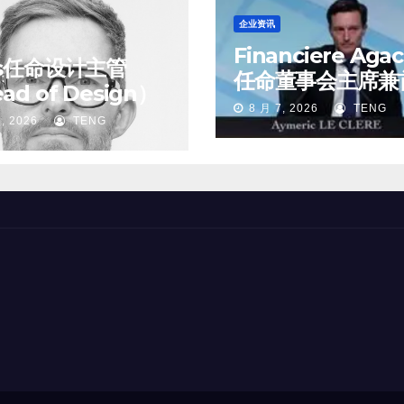
企业资讯
Financiere Aga
ss任命设计主管
任命董事会主席兼
ad of Design）
执行官
8 月 7, 2026
TENG
, 2026
TENG