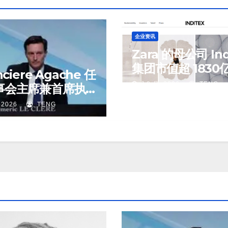
企业资讯
Zara 的母公司 Ind
集团市值超 1830
ciere Agache 任
元，创历史新高
J 8 月, 2026
TENG
事会主席兼首席执
 2026
TENG