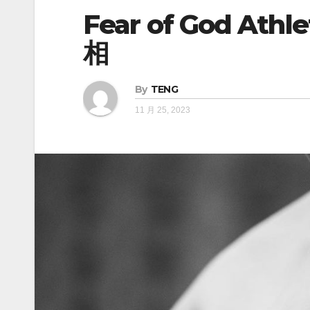
Fear of God At
相
By
TENG
11 月 25, 2023