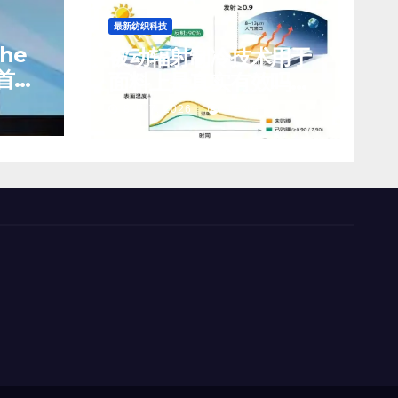
最新纺织科技
che
被动辐射制冷技术用于
首席
面料上是真实有效吗？
前景如何？
8 月 7, 2026
TENG