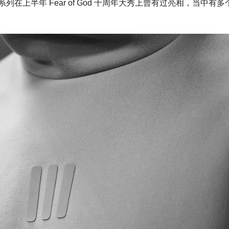
月正式亮相，系列在上半年 Fear of God 十周年大秀上曾有过亮相，当中有